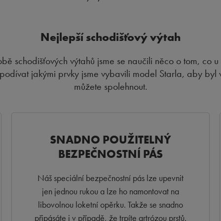
Nejlepší schodišťový výtah
bě schodišťových výtahů jsme se naučili něco o tom, co u
podívat jakými prvky jsme vybavili model Starla, aby byl 
můžete spolehnout.
SNADNO POUŽITELNÝ
BEZPEČNOSTNÍ PÁS
Náš speciální bezpečnostní pás lze upevnit
jen jednou rukou a lze ho namontovat na
libovolnou loketní opěrku. Takže se snadno
připásáte i v případě, že trpíte artrózou prstů.