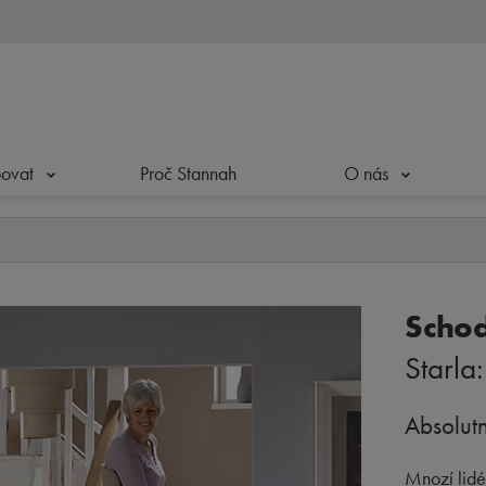
povat
Proč Stannah
O nás
Schod
Starla
Absolutn
Mnozí lidé