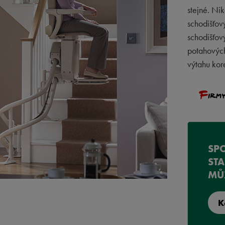
stejné. Nik
schodišťov
schodišťov
potahových
výtahu kor
SP
ST
MŮ
K