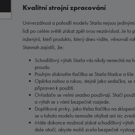
Kvalitní strojní zpracování
Univerzálnost a pohodlí modelu Starla nejsou jediným
lidí po celém světě získat zpět svou nezávislost. Je t
inženýrů, kteří produktu, který dnes vidíte, věnovali r
Stannah zajistili, že:
Schodišťový výtah Starla vás nikdy nenechá na 
proudu.
Pouhým stisknutím tlačítka se Starla hladce a ti
Opěrka nohou a rukou, stejně jako sedačka, se s
připraven k použití.
Ovladače se velmi snadno používají. Stačí použ
a výtah se s vámi bezpečně rozjede.
Doplňkové prvky, jako třeba tlačítko na sklopení
se u tohoto modelu nemusíte ohýbat ani nic zved
Máte dokonce možnost získat schodišťový výtah 
dole otočí, abyste mohli zcela bezpečně vystoup