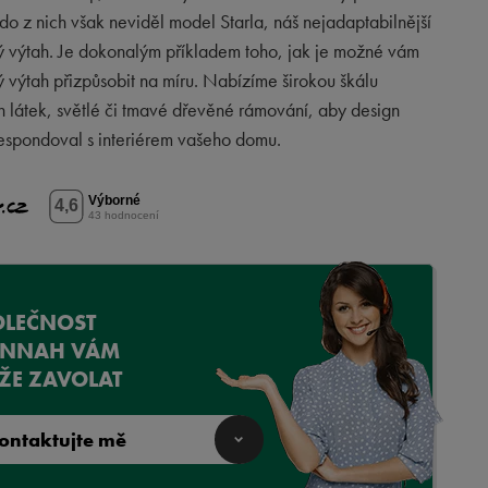
do z nich však neviděl model Starla, náš nejadaptabilnější
ý výtah. Je dokonalým příkladem toho, jak je možné vám
ý výtah přizpůsobit na míru. Nabízíme širokou škálu
 látek, světlé či tmavé dřevěné rámování, aby design
espondoval s interiérem vašeho domu.
OLEČNOST
ANNAH VÁM
ŽE ZAVOLAT
ontaktujte mě