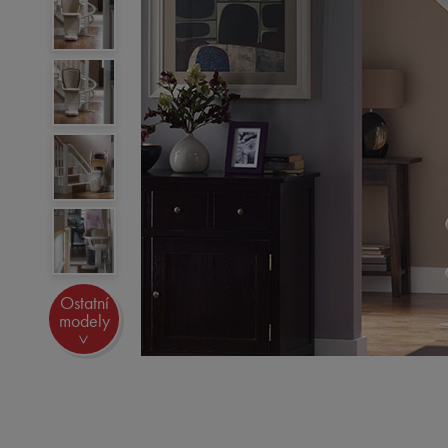
Ostatní
modely
>