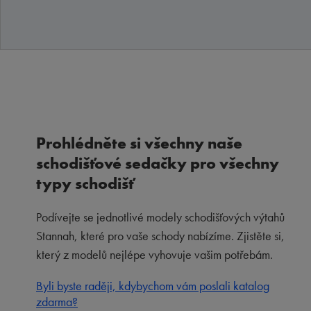
Prohlédněte si všechny naše
schodišťové sedačky pro všechny
typy schodišť
Podívejte se jednotlivé modely schodišťových výtahů
Stannah, které pro vaše schody nabízíme. Zjistěte si,
který z modelů nejlépe vyhovuje vašim potřebám.
Byli byste raději, kdybychom vám poslali katalog
zdarma?