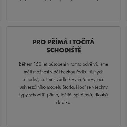
PRO PŘÍMÁ I TOČITÁ
SCHODIŠTĚ
Během 150 let působení v tomto odvětví, jsme
měli možnost vidět hezkou řádku různých
schodišť, což nás vedlo k vytvoření vysoce
univerzálního modelu Starla. Hodí se všechny
typy schodišť, přímá, točitá, spirálová, dlouhá
i krátká.