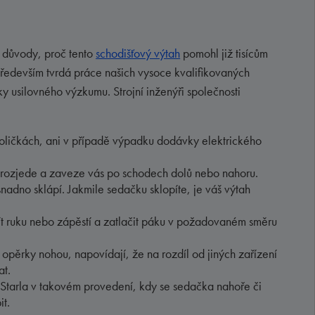
i důvody, proč tento
schodišťový výtah
pomohl již tisícům
o především tvrdá práce našich vysoce kvalifikovaných
oky usilovného výzkumu. Strojní inženýři společnosti
holičkách, ani v případě výpadku dodávky elektrického
še rozjede a zaveze vás po schodech dolů nebo nahoru.
nadno sklápí. Jakmile sedačku sklopíte, je váš výtah
ít ruku nebo zápěstí a zatlačit páku v požadovaném směru
 opěrky nohou, napovídají, že na rozdíl od jiných zařízení
at.
Starla v takovém provedení, kdy se sedačka nahoře či
it.