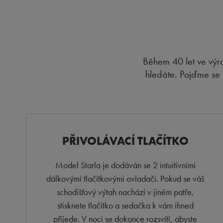
Během 40 let ve výro
hledáte. Pojďme se 
PŘIVOLÁVACÍ TLAČÍTKO
Model Starla je dodáván se 2 intuitivními
dálkovými tlačítkovými ovladači. Pokud se váš
schodišťový výtah nachází v jiném patře,
stisknete tlačítko a sedačka k vám ihned
přijede. V noci se dokonce rozsvítí, abyste