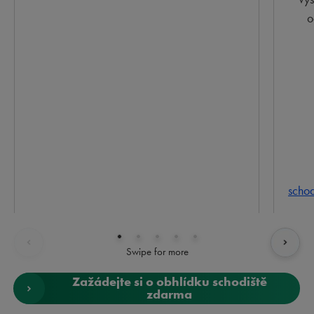
o
schod
Swipe for more
Zažádejte si o obhlídku schodiště
zdarma