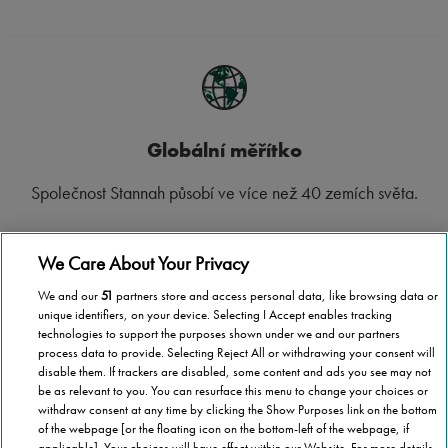
Globální měřítko
Společnost Stannah působí ve více než 40 zemích světa.
We Care About Your Privacy
We and our
51
partners store and access personal data, like browsing data or
Republikové pokrytí
unique identifiers, on your device. Selecting I Accept enables tracking
technologies to support the purposes shown under we and our partners
process data to provide. Selecting Reject All or withdrawing your consent will
Ať už bydlíte v České republice kdekoliv, společnost
disable them. If trackers are disabled, some content and ads you see may not
Stannah je tu, aby vám pomohla.
be as relevant to you. You can resurface this menu to change your choices or
withdraw consent at any time by clicking the Show Purposes link on the bottom
of the webpage [or the floating icon on the bottom-left of the webpage, if
applicable] .Your choices will have effect within our Website. For more details,