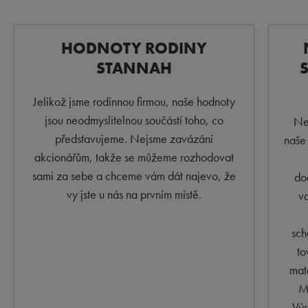
HODNOTY RODINY
STANNAH
Jelikož jsme rodinnou firmou, naše hodnoty
jsou neodmyslitelnou součástí toho, co
Nen
představujeme. Nejsme zavázáni
naše
akcionářům, takže se můžeme rozhodovat
sami za sebe a chceme vám dát najevo, že
do
vy jste u nás na prvním místě.
va
sch
to
mat
M
Výs