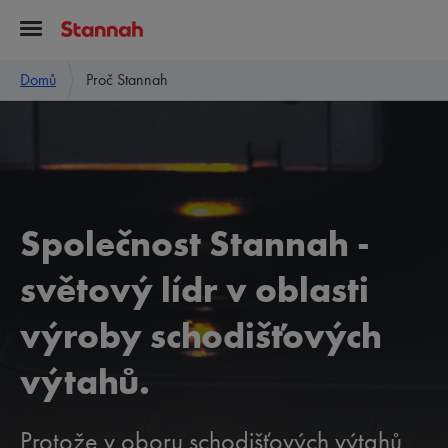
Domů
Proč Stannah
Společnost Stannah -
světový lídr v oblasti
výroby schodišťových
výtahů.
Protože v oboru schodišťových výtahů