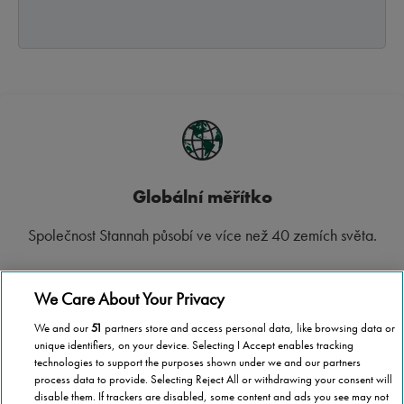
Globální měřítko
Společnost Stannah působí ve více než 40 zemích světa.
We Care About Your Privacy
We and our
51
partners store and access personal data, like browsing data or
Republikové pokrytí
unique identifiers, on your device. Selecting I Accept enables tracking
technologies to support the purposes shown under we and our partners
process data to provide. Selecting Reject All or withdrawing your consent will
Ať už bydlíte v České republice kdekoliv, společnost
disable them. If trackers are disabled, some content and ads you see may not