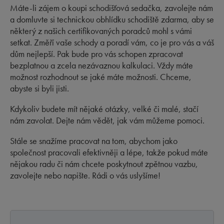
Máte-li zájem o koupi schodišťová sedačka, zavolejte nám
a domluvte si technickou obhlídku schodiště zdarma, aby se
některý z našich certifikovaných poradců mohl s vámi
setkat. Změří vaše schody a poradí vám, co je pro vás a váš
dům nejlepší. Pak bude pro vás schopen zpracovat
bezplatnou a zcela nezávaznou kalkulaci. Vždy máte
možnost rozhodnout se jaké máte možnosti. Chceme,
abyste si byli jisti.
Kdykoliv budete mít nějaké otázky, velké či malé, stačí
nám zavolat. Dejte nám vědět, jak vám můžeme pomoci.
Stále se snažíme pracovat na tom, abychom jako
společnost pracovali efektivněji a lépe, takže pokud máte
nějakou radu či nám chcete poskytnout zpětnou vazbu,
zavolejte nebo napište. Rádi o vás uslyšíme!