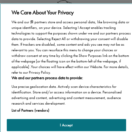
We Care About Your Privacy
Republikové pokrytí
We and our
51
partners store and access personal data, like browsing data or
unique identifiers, on your device. Selecting I Accept enables tracking
technologies to support the purposes shown under we and our partners process
Ať už bydlíte v České republice kdekoliv, společnost
data to provide. Selecting Reject All or withdrawing your consent will disable
Stannah je tu, aby vám pomohla.
them. If trackers are disabled, some content and ads you see may not be as
relevant to you. You can resurface this menu to change your choices or
withdraw consent at any time by clicking the Show Purposes link on the bottom
of the webpage [or the floating icon on the bottom-left of the webpage, if
applicable] .Your choices will have effect within our Website. For more details,
refer to our Privacy Policy.
1 000 000 schodišťových výtahů
We and our partners process data to provide:
Use precise geolocation data. Actively scan device characteristics for
Společnost Stannah instalovala již více než 1 000 000
identification. Store and/or access information on a device. Personalised
schodišťových výtahů
advertising and content, advertising and content measurement, audience
research and services development.
List of Partners (vendors)
Produkty
I Accept