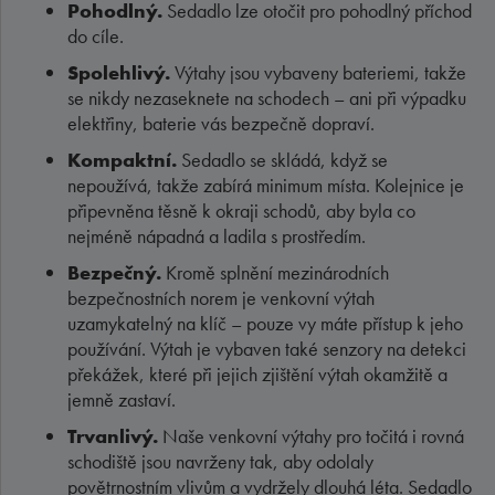
Pohodlný.
Sedadlo lze otočit pro pohodlný příchod
do cíle.
Spolehlivý.
Výtahy jsou vybaveny bateriemi, takže
se nikdy nezaseknete na schodech – ani při výpadku
elektřiny, baterie vás bezpečně
dopraví
.
Kompaktní.
Sedadlo se skládá, když se
nepoužívá, takže zabírá minimum místa. Kolejnice je
připevněna těsně k okraji schodů, aby byla co
nejméně nápadná a ladila s prostředím.
Bezpečný.
Kromě splnění mezinárodních
bezpečnostních norem je venkovní výtah
uzamykatelný na klíč – pouze vy máte přístup k jeho
používání. Výtah je vybaven také senzory na detekci
překážek, které při jejich zjištění výtah okamžitě a
jemně zastaví.
Trvanlivý.
Naše venkovní výtahy pro točitá i rovná
schodiště jsou navrženy tak, aby odolaly
povětrnostním vlivům a vydržely dlouhá léta. Sedadlo