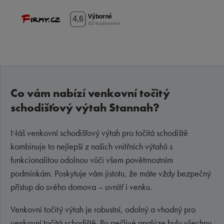
Co vám nabízí venkovní točitý
schodišťový výtah Stannah?
Náš venkovní schodišťový výtah pro točitá schodiště
kombinuje to nejlepší z našich vnitřních výtahů s
funkcionalitou odolnou vůči všem povětrnostním
podmínkám. Poskytuje vám jistotu, že máte vždy bezpečný
přístup do svého domova – uvnitř i venku.
Venkovní točitý výtah je robustní, odolný a vhodný pro
venkovní točitá schodiště. Po pečlivé analýze byly všechny