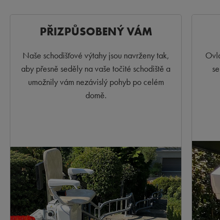
PŘIZPŮSOBENÝ VÁM
Naše schodišťové výtahy jsou navrženy tak,
Ovlá
aby přesně seděly na vaše točité schodiště a
se
umožnily vám nezávislý pohyb po celém
domě.